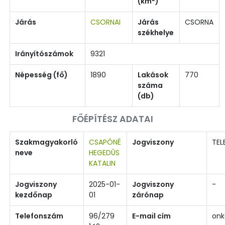
(km
)
Járás
CSORNAI
Járás
CSORNA
székhelye
Irányítószámok
9321
Népesség (fő)
1890
Lakások
770
száma
(db)
FŐÉPÍTÉSZ ADATAI
Szakmagyakorló
CSAPÓNÉ
Jogviszony
TEL
neve
HEGEDÛS
KATALIN
Jogviszony
2025-01-
Jogviszony
-
kezdőnap
01
zárónap
Telefonszám
96/279
E-mail cím
onk