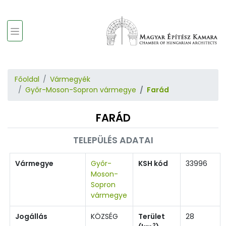
Főoldal
Vármegyék
Győr-Moson-Sopron vármegye
Farád
FARÁD
TELEPÜLÉS ADATAI
Vármegye
Győr-
KSH kód
33996
Moson-
Sopron
vármegye
Jogállás
KÖZSÉG
Terület
28
2