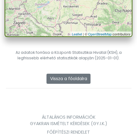
Leaflet
| ©
OpenStreetMap
contributors
Az adatok forrása a Központi Statisztikai Hivatal (KSH), a
legfrissebb elérhető statisztikák alapján (2025-01-01).
Vissza a főoldalra
ÁLTALÁNOS INFORMÁCIÓK
GYAKRAN ISMÉTELT KÉRDÉSEK (GY.I.K.)
FŐÉPÍTÉSZI RENDELET