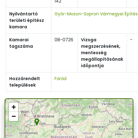
142
Nyilvántartó
Győr-Moson-Sopron Vármegyei Építé
területi építész
kamara
Kamarai
08-0726
Vizsga
-
tagszáma
megszerzésének,
mentesség
megállapításának
időpontja
Hozzárendelt
Farád
települések
+
−