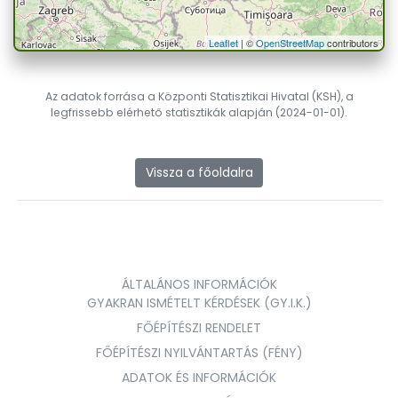
Leaflet
| ©
OpenStreetMap
contributors
Az adatok forrása a Központi Statisztikai Hivatal (KSH), a
legfrissebb elérhető statisztikák alapján (2024-01-01).
Vissza a főoldalra
ÁLTALÁNOS INFORMÁCIÓK
GYAKRAN ISMÉTELT KÉRDÉSEK (GY.I.K.)
FŐÉPÍTÉSZI RENDELET
FŐÉPÍTÉSZI NYILVÁNTARTÁS (FÉNY)
ADATOK ÉS INFORMÁCIÓK