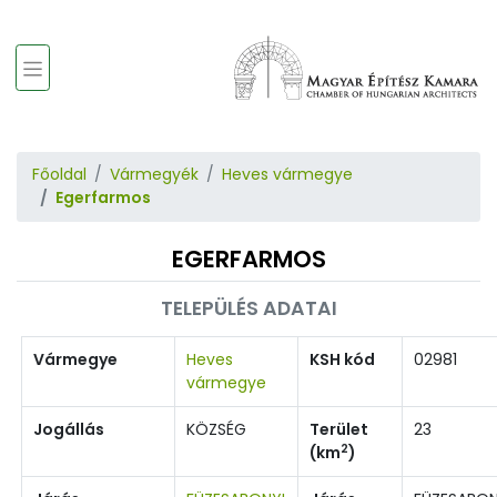
Főoldal
Vármegyék
Heves vármegye
Egerfarmos
EGERFARMOS
TELEPÜLÉS ADATAI
Vármegye
Heves
KSH kód
02981
vármegye
Jogállás
KÖZSÉG
Terület
23
2
(km
)