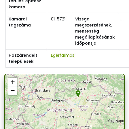
területi építész
kamara
Kamarai
01-5721
Vizsga
-
tagszáma
megszerzésének,
mentesség
megállapításának
időpontja
Hozzárendelt
Egerfarmos
települések
+
−