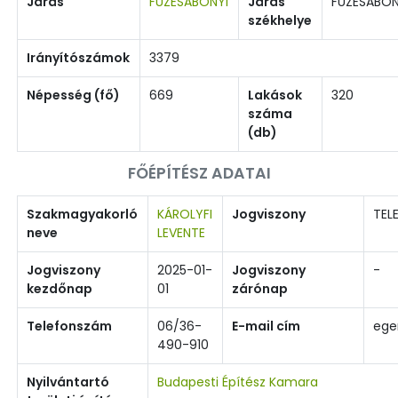
Járás
FÜZESABONYI
Járás
FÜZESABO
székhelye
Irányítószámok
3379
Népesség (fő)
669
Lakások
320
száma
(db)
FŐÉPÍTÉSZ ADATAI
Szakmagyakorló
KÁROLYFI
Jogviszony
TEL
neve
LEVENTE
Jogviszony
2025-01-
Jogviszony
-
kezdőnap
01
zárónap
Telefonszám
06/36-
E-mail cím
ege
490-910
Nyilvántartó
Budapesti Építész Kamara