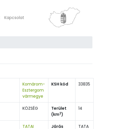
k
Kapcsolat
Komárom-
KSH kód
33835
Esztergom
vármegye
KÖZSÉG
Terület
14
2
(km
)
TATAI
Járás
TATA