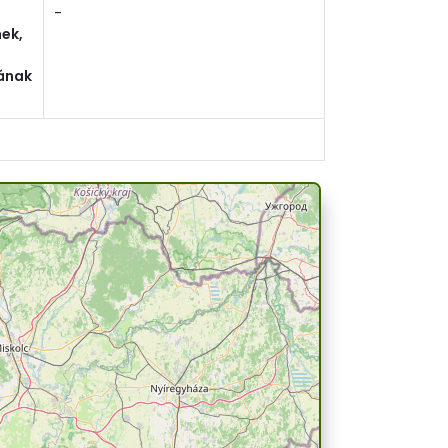
-
ek,
ának