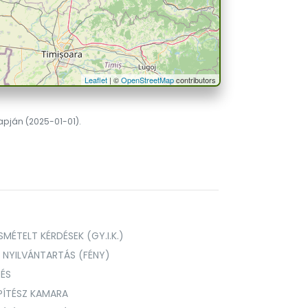
Leaflet
| ©
OpenStreetMap
contributors
lapján (2025-01-01).
MÉTELT KÉRDÉSEK (GY.I.K.)
I NYILVÁNTARTÁS (FÉNY)
TÉS
PÍTÉSZ KAMARA