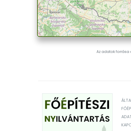
Az adatok forrása a
ÁLT
FŐÉP
ADA
KAPC