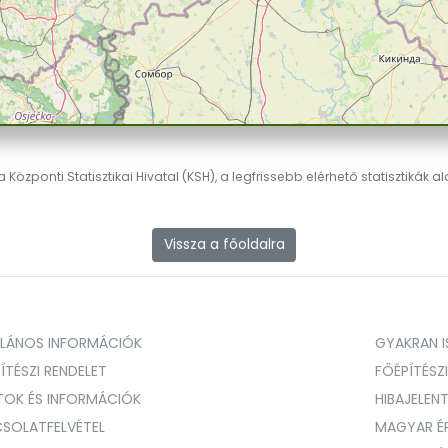
 Központi Statisztikai Hivatal (KSH), a legfrissebb elérhető statisztikák a
Vissza a főoldalra
ALÁNOS INFORMÁCIÓK
GYAKRAN IS
ÍTÉSZI RENDELET
FŐÉPÍTÉSZ
TOK ÉS INFORMÁCIÓK
HIBAJELEN
SOLATFELVÉTEL
MAGYAR É