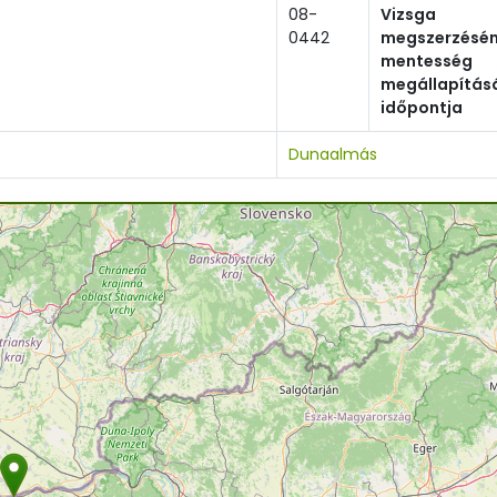
08-
Vizsga
0442
megszerzésén
mentesség
megállapítás
időpontja
Dunaalmás