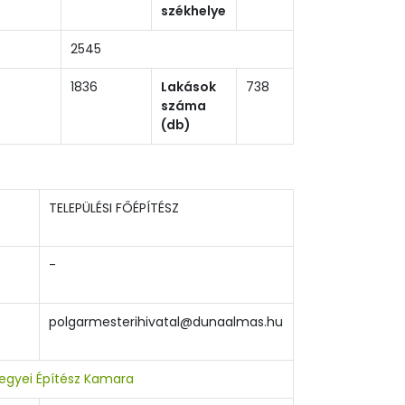
székhelye
2545
1836
Lakások
738
száma
(db)
TELEPÜLÉSI FŐÉPÍTÉSZ
-
polgarmesterihivatal@dunaalmas.hu
gyei Építész Kamara