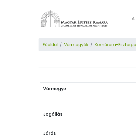
A 
Főoldal
Vármegyék
Komárom-Eszterg
Vármegye
Jogállás
Járás