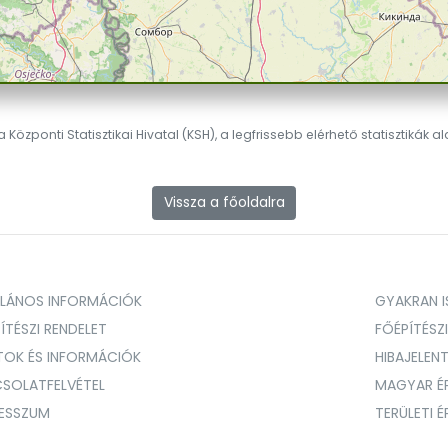
 Központi Statisztikai Hivatal (KSH), a legfrissebb elérhető statisztikák a
Vissza a főoldalra
ALÁNOS INFORMÁCIÓK
GYAKRAN IS
ÍTÉSZI RENDELET
FŐÉPÍTÉSZ
TOK ÉS INFORMÁCIÓK
HIBAJELEN
SOLATFELVÉTEL
MAGYAR É
RESSZUM
TERÜLETI 