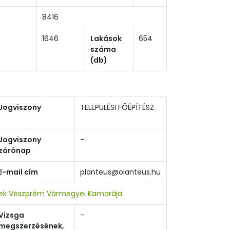
8416
1646
Lakások
654
száma
(db)
Jogviszony
TELEPÜLÉSI FŐÉPÍTÉSZ
Jogviszony
-
zárónap
E-mail cím
planteus@olanteus.hu
zek Veszprém Vármegyei Kamarája
Vizsga
-
megszerzésének,