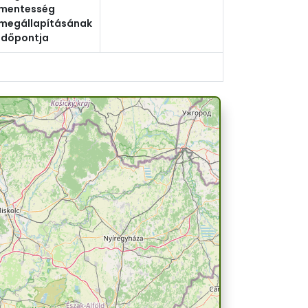
mentesség
megállapításának
időpontja