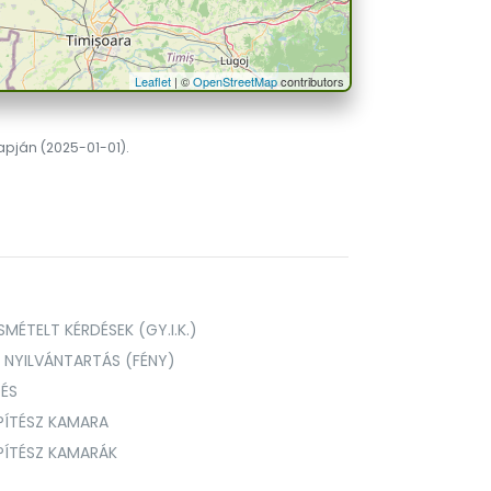
Leaflet
| ©
OpenStreetMap
contributors
lapján (2025-01-01).
MÉTELT KÉRDÉSEK (GY.I.K.)
I NYILVÁNTARTÁS (FÉNY)
TÉS
PÍTÉSZ KAMARA
ÉPÍTÉSZ KAMARÁK