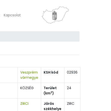
k
Kapcsolat
Veszprém
KSH kód
02936
vármegye
KÖZSÉG
Terület
24
2
(km
)
ZIRCI
Járás
ZIRC
székhelye