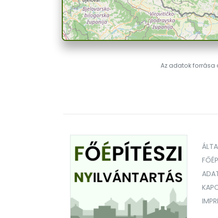
Az adatok forrása a
ÁLT
FŐÉP
ADA
KAPC
IMP