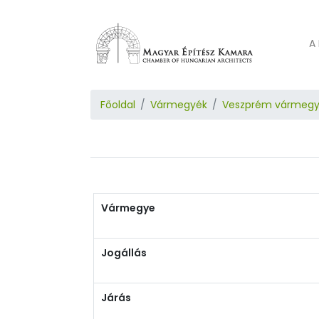
A 
Főoldal
Vármegyék
Veszprém vármeg
Vármegye
Jogállás
Járás