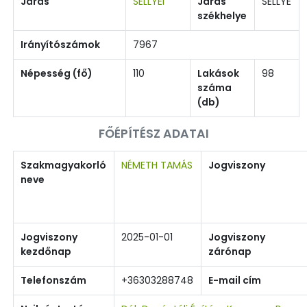
Járás
SELLYEI
Járás
SELLYE
székhelye
Irányítószámok
7967
Népesség (fő)
110
Lakások
98
száma
(db)
FŐÉPÍTÉSZ ADATAI
Szakmagyakorló
NÉMETH TAMÁS
Jogviszony
neve
Jogviszony
2025-01-01
Jogviszony
kezdőnap
zárónap
Telefonszám
+36303288748
E-mail cím