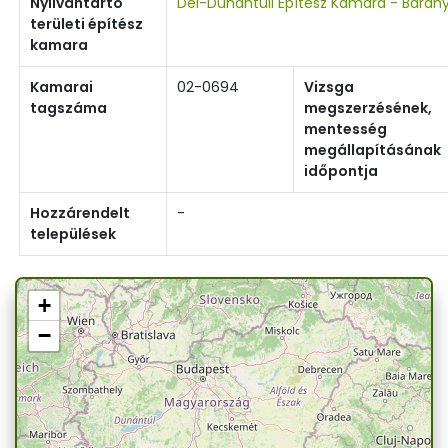
Nyilvántartó
Dél-Dunántúli Építész Kamara - Baran
területi építész
kamara
Kamarai
02-0694
Vizsga
tagszáma
megszerzésének,
mentesség
megállapításának
időpontja
Hozzárendelt
-
települések
+
−