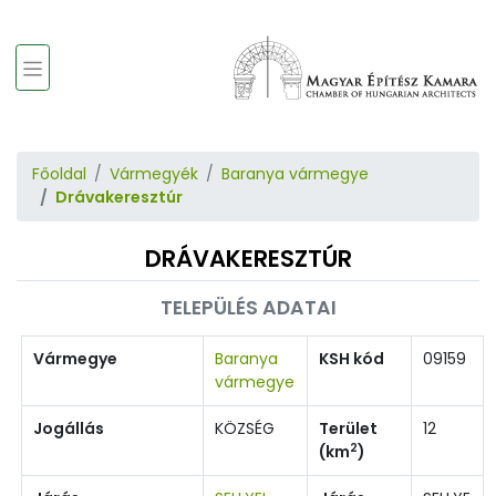
Főoldal
Vármegyék
Baranya vármegye
Drávakeresztúr
DRÁVAKERESZTÚR
TELEPÜLÉS ADATAI
Vármegye
Baranya
KSH kód
09159
vármegye
Jogállás
KÖZSÉG
Terület
12
2
(km
)