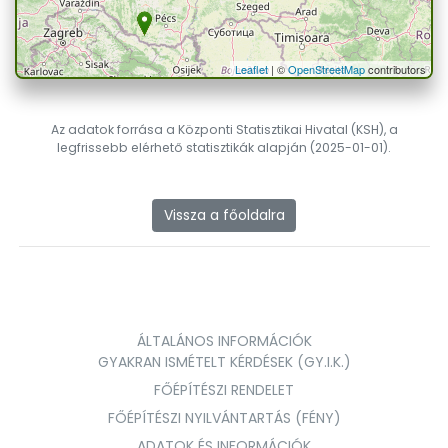
Leaflet
| ©
OpenStreetMap
contributors
Az adatok forrása a Központi Statisztikai Hivatal (KSH), a
legfrissebb elérhető statisztikák alapján (2025-01-01).
Vissza a főoldalra
ÁLTALÁNOS INFORMÁCIÓK
GYAKRAN ISMÉTELT KÉRDÉSEK (GY.I.K.)
FŐÉPÍTÉSZI RENDELET
FŐÉPÍTÉSZI NYILVÁNTARTÁS (FÉNY)
ADATOK ÉS INFORMÁCIÓK