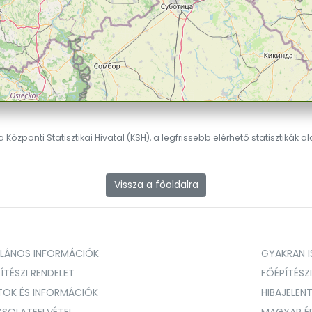
 Központi Statisztikai Hivatal (KSH), a legfrissebb elérhető statisztikák a
Vissza a főoldalra
ALÁNOS INFORMÁCIÓK
GYAKRAN IS
ÍTÉSZI RENDELET
FŐÉPÍTÉSZ
TOK ÉS INFORMÁCIÓK
HIBAJELEN
SOLATFELVÉTEL
MAGYAR É