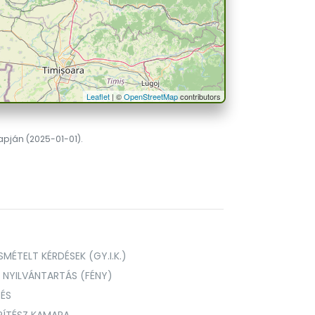
Leaflet
| ©
OpenStreetMap
contributors
lapján (2025-01-01).
MÉTELT KÉRDÉSEK (GY.I.K.)
I NYILVÁNTARTÁS (FÉNY)
TÉS
PÍTÉSZ KAMARA