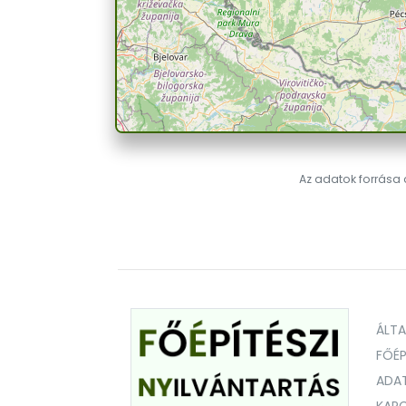
Az adatok forrása a
ÁLT
FŐÉP
ADA
KAPC