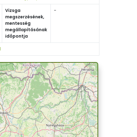
Vizsga
-
megszerzésének,
mentesség
megállapításának
időpontja
l