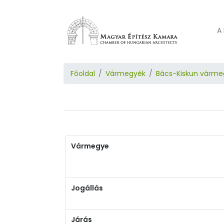
A 
Főoldal
Vármegyék
Bács-Kiskun várme
Vármegye
Jogállás
Járás