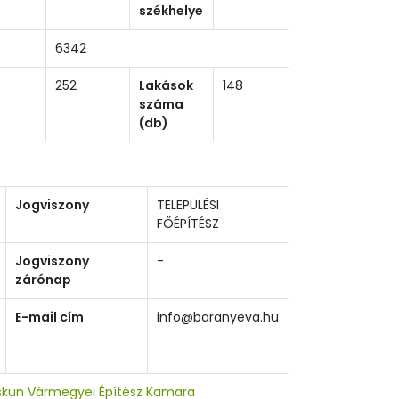
székhelye
6342
252
Lakások
148
száma
(db)
Jogviszony
TELEPÜLÉSI
FŐÉPÍTÉSZ
Jogviszony
-
zárónap
E-mail cím
info@baranyeva.hu
skun Vármegyei Építész Kamara