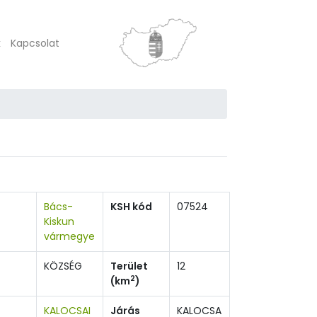
k
Kapcsolat
Bács-
KSH kód
07524
Kiskun
vármegye
KÖZSÉG
Terület
12
2
(km
)
KALOCSAI
Járás
KALOCSA