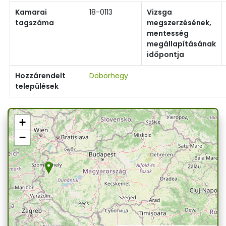
Kamarai
18-0113
Vizsga
tagszáma
megszerzésének,
mentesség
megállapításának
időpontja
Hozzárendelt
Döbörhegy
települések
+
−