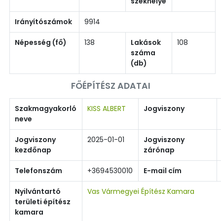
székhelye
Irányítószámok
9914
Népesség (fő)
138
Lakások
108
száma
(db)
FŐÉPÍTÉSZ ADATAI
Szakmagyakorló
KISS ALBERT
Jogviszony
neve
Jogviszony
2025-01-01
Jogviszony
kezdőnap
zárónap
Telefonszám
+3694530010
E-mail cím
Nyilvántartó
Vas Vármegyei Építész Kamara
területi építész
kamara