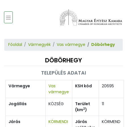
Főoldal
Vármegyék
Vas vármegye
Döbörhegy
DÖBÖRHEGY
TELEPÜLÉS ADATAI
Vármegye
Vas
KSH kód
20695
vármegye
Jogállás
KÖZSÉG
Terület
11
2
(km
)
Járás
KÖRMENDI
Járás
KÖRMEND