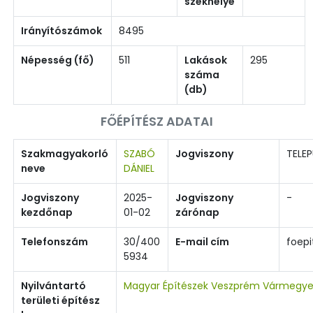
székhelye
Irányítószámok
8495
Népesség (fő)
511
Lakások
295
száma
(db)
FŐÉPÍTÉSZ ADATAI
Szakmagyakorló
SZABÓ
Jogviszony
TELEP
neve
DÁNIEL
Jogviszony
2025-
Jogviszony
-
kezdőnap
01-02
zárónap
Telefonszám
30/400
E-mail cím
foep
5934
Nyilvántartó
Magyar Építészek Veszprém Vármegye
területi építész