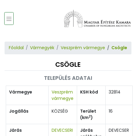
Főoldal
Vármegyék
Veszprém vármegye
Csögle
CSÖGLE
TELEPÜLÉS ADATAI
Vármegye
Veszprém
KSH kód
32814
vármegye
Jogállás
KÖZSÉG
Terület
16
2
(km
)
Járás
DEVECSERI
Járás
DEVECSER