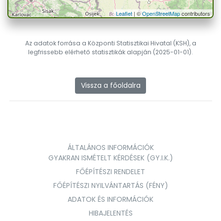
Leaflet
| ©
OpenStreetMap
contributors
Az adatok forrása a Központi Statisztikai Hivatal (KSH), a
legfrissebb elérhető statisztikák alapján (2025-01-01).
Vissza a főoldalra
ÁLTALÁNOS INFORMÁCIÓK
GYAKRAN ISMÉTELT KÉRDÉSEK (GY.I.K.)
FŐÉPÍTÉSZI RENDELET
FŐÉPÍTÉSZI NYILVÁNTARTÁS (FÉNY)
ADATOK ÉS INFORMÁCIÓK
HIBAJELENTÉS