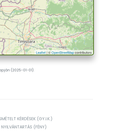
Leaflet
| ©
OpenStreetMap
contributors
lapján (2025-01-01).
MÉTELT KÉRDÉSEK (GY.I.K.)
I NYILVÁNTARTÁS (FÉNY)