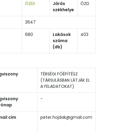
ÓZDI
Járás
ÓZD
székhelye
3647
680
Lakások
403
száma
(db)
gviszony
TÉRSÉGI FŐÉPÍTÉSZ
(TÁRSULÁSBAN LÁTJÁK EL
A FELADATOKAT)
gviszony
-
rónap
mail cím
peter.hojdak@gmail.com