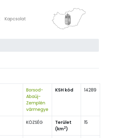
k
Kapcsolat
Borsod-
KSH kód
14289
Abaúj-
Zemplén
vármegye
KÖZSÉG
Terület
15
2
(km
)