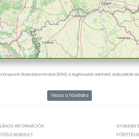
 Központi Statisztikai Hivatal (KSH), a legfrissebb elérhető statisztikák a
Vissza a főoldalra
ALÁNOS INFORMÁCIÓK
GYAKRAN IS
ÍTÉSZI RENDELET
FŐÉPÍTÉSZ