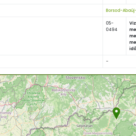
Borsod-Abaúj
05-
Vi
0494
me
me
me
id
-