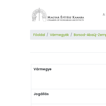
A 
Főoldal
Vármegyék
Borsod-Abaúj-Zem
Vármegye
Jogállás