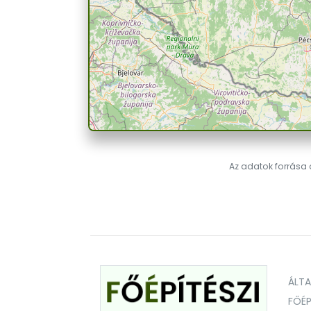
Az adatok forrása a
ÁLT
FŐÉP