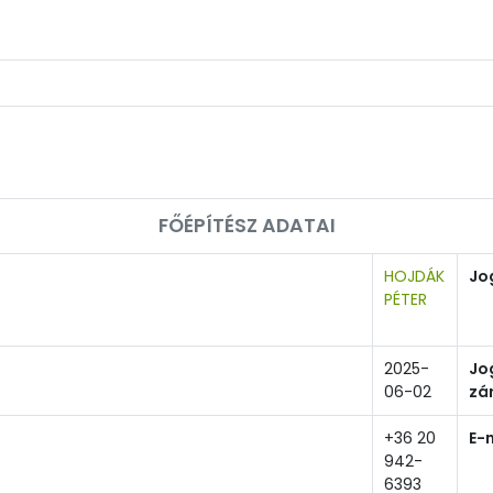
FŐÉPÍTÉSZ ADATAI
HOJDÁK
Jo
PÉTER
2025-
Jo
06-02
zá
+36 20
E-
942-
6393