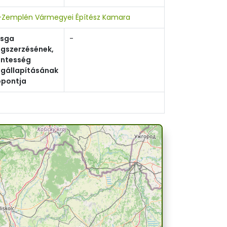
-Zemplén Vármegyei Építész Kamara
zsga
-
gszerzésének,
ntesség
gállapításának
őpontja