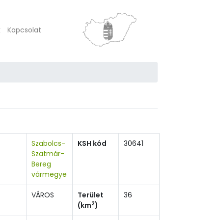
k
Kapcsolat
Szabolcs-
KSH kód
30641
Szatmár-
Bereg
vármegye
VÁROS
Terület
36
2
(km
)