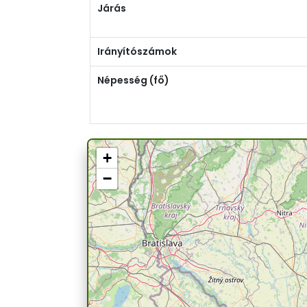
Járás
Irányítószámok
Népesség (fő)
+
−