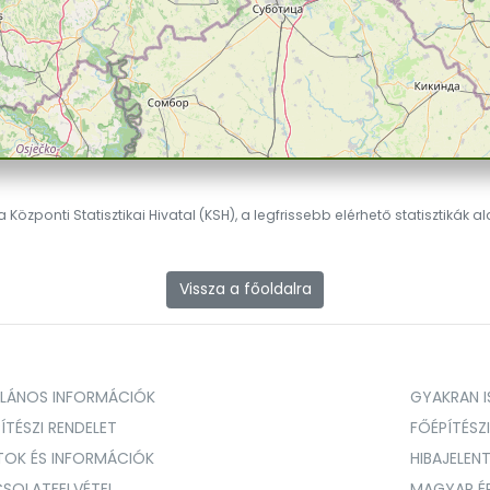
 Központi Statisztikai Hivatal (KSH), a legfrissebb elérhető statisztikák a
Vissza a főoldalra
ALÁNOS INFORMÁCIÓK
GYAKRAN IS
ÍTÉSZI RENDELET
FŐÉPÍTÉSZ
TOK ÉS INFORMÁCIÓK
HIBAJELEN
SOLATFELVÉTEL
MAGYAR É