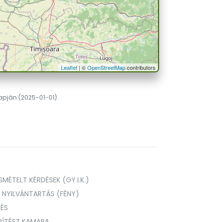
Leaflet
| ©
OpenStreetMap
contributors
lapján (2025-01-01).
MÉTELT KÉRDÉSEK (GY.I.K.)
I NYILVÁNTARTÁS (FÉNY)
TÉS
PÍTÉSZ KAMARA