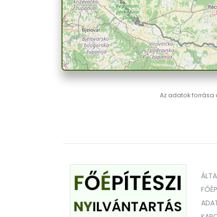
Az adatok forrása a
ÁLT
FŐÉP
ADA
KAPC