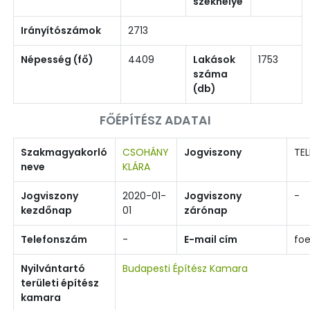
székhelye
Irányítószámok
2713
Népesség (fő)
4409
Lakások
1753
száma
(db)
FŐÉPÍTÉSZ ADATAI
Szakmagyakorló
CSOHÁNY
Jogviszony
TEL
neve
KLÁRA
Jogviszony
2020-01-
Jogviszony
-
kezdőnap
01
zárónap
Telefonszám
-
E-mail cím
fo
Nyilvántartó
Budapesti Építész Kamara
területi építész
kamara