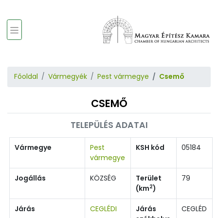
Főoldal
Vármegyék
Pest vármegye
Csemő
CSEMŐ
TELEPÜLÉS ADATAI
Vármegye
Pest
KSH kód
05184
vármegye
Jogállás
KÖZSÉG
Terület
79
2
(km
)
Járás
CEGLÉDI
Járás
CEGLÉD