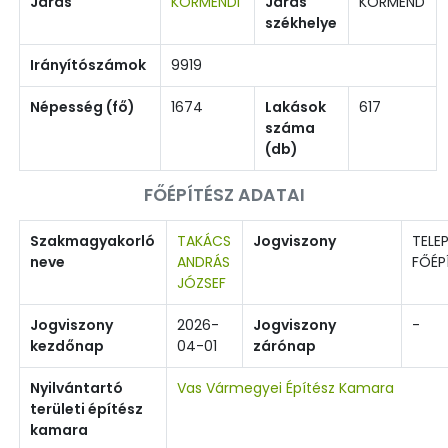
Járás
KÖRMENDI
Járás
KÖRMEND
székhelye
Irányítószámok
9919
Népesség (fő)
1674
Lakások
617
száma
(db)
FŐÉPÍTÉSZ ADATAI
Szakmagyakorló
TAKÁCS
Jogviszony
TELEP
neve
ANDRÁS
FŐÉP
JÓZSEF
Jogviszony
2026-
Jogviszony
-
kezdőnap
04-01
zárónap
Nyilvántartó
Vas Vármegyei Építész Kamara
területi építész
kamara