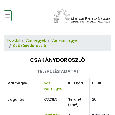
Főoldal
Vármegyék
Vas vármegye
Csákánydoroszló
CSÁKÁNYDOROSZLÓ
TELEPÜLÉS ADATAI
Vármegye
Vas
KSH kód
03911
vármegye
Jogállás
KÖZSÉG
Terület
26
2
(km
)