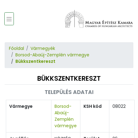
Főoldal
Vármegyék
Borsod-Abaúj-Zemplén vármegye
Bükkszentkereszt
BÜKKSZENTKERESZT
TELEPÜLÉS ADATAI
Vármegye
Borsod-
KSH kód
08022
Abaúj-
Zemplén
vármegye