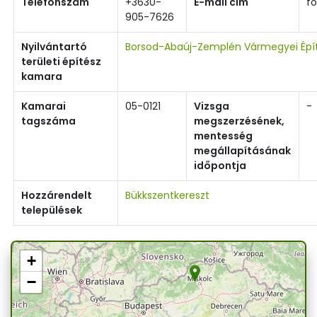
Telefonszám
+3630-
E-mail cím
f
905-7626
Nyilvántartó
Borsod-Abaúj-Zemplén Vármegyei Épí
területi építész
kamara
Kamarai
05-0121
Vizsga
-
tagszáma
megszerzésének,
mentesség
megállapításának
időpontja
Hozzárendelt
Bükkszentkereszt
települések
+
−