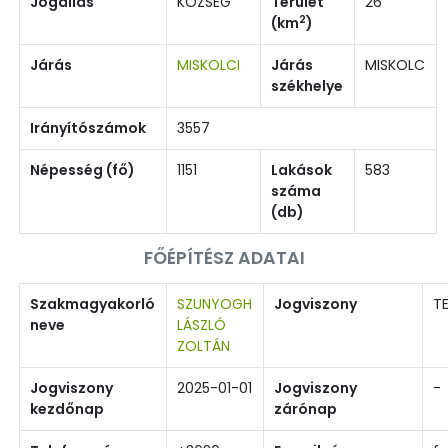
Jogállás
KÖZSÉG
Terület
26
2
(km
)
Járás
MISKOLCI
Járás
MISKOLC
székhelye
Irányítószámok
3557
Népesség (fő)
1151
Lakások
583
száma
(db)
FŐÉPÍTÉSZ ADATAI
Szakmagyakorló
SZUNYOGH
Jogviszony
TE
neve
LÁSZLÓ
ZOLTÁN
Jogviszony
2025-01-01
Jogviszony
-
kezdőnap
zárónap