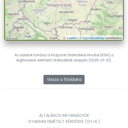
Leaflet
| ©
OpenStreetMap
contributors
Az adatok forrása a Központi Statisztikai Hivatal (KSH), a
legfrissebb elérhető statisztikák alapján (2025-01-01).
Vissza a főoldalra
ÁLTALÁNOS INFORMÁCIÓK
GYAKRAN ISMÉTELT KÉRDÉSEK (GY.I.K.)