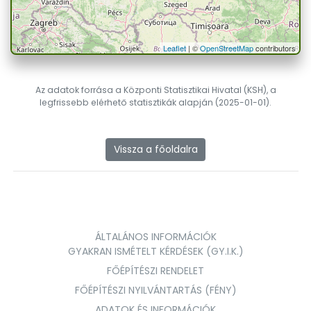
Leaflet
| ©
OpenStreetMap
contributors
Az adatok forrása a Központi Statisztikai Hivatal (KSH), a
legfrissebb elérhető statisztikák alapján (2025-01-01).
Vissza a főoldalra
ÁLTALÁNOS INFORMÁCIÓK
GYAKRAN ISMÉTELT KÉRDÉSEK (GY.I.K.)
FŐÉPÍTÉSZI RENDELET
FŐÉPÍTÉSZI NYILVÁNTARTÁS (FÉNY)
ADATOK ÉS INFORMÁCIÓK