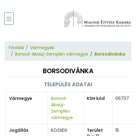
Főoldal
Vármegyék
Borsod-Abaúj-Zemplén vármegye
Borsodivánka
BORSODIVÁNKA
TELEPÜLÉS ADATAI
Vármegye
Borsod-
KSH kód
06707
Abaúj-
Zemplén
vármegye
Jogállás
KÖZSÉG
Terület
15
2