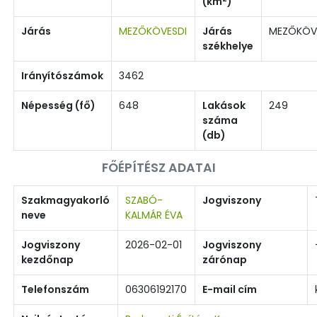
(km
)
Járás
MEZŐKÖVESDI
Járás
MEZŐKÖV
székhelye
Irányítószámok
3462
Népesség (fő)
648
Lakások
249
száma
(db)
FŐÉPÍTÉSZ ADATAI
Szakmagyakorló
SZABÓ-
Jogviszony
neve
KALMÁR ÉVA
Jogviszony
2026-02-01
Jogviszony
kezdőnap
zárónap
Telefonszám
06306192170
E-mail cím