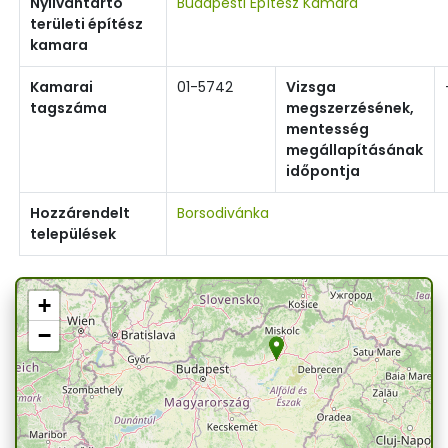
Nyilvántartó
Budapesti Építész Kamara
területi építész
kamara
Kamarai
01-5742
Vizsga
tagszáma
megszerzésének,
mentesség
megállapításának
időpontja
Hozzárendelt
Borsodivánka
települések
+
−