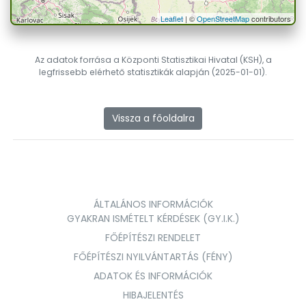
Leaflet
| ©
OpenStreetMap
contributors
Az adatok forrása a Központi Statisztikai Hivatal (KSH), a
legfrissebb elérhető statisztikák alapján (2025-01-01).
Vissza a főoldalra
ÁLTALÁNOS INFORMÁCIÓK
GYAKRAN ISMÉTELT KÉRDÉSEK (GY.I.K.)
FŐÉPÍTÉSZI RENDELET
FŐÉPÍTÉSZI NYILVÁNTARTÁS (FÉNY)
ADATOK ÉS INFORMÁCIÓK
HIBAJELENTÉS