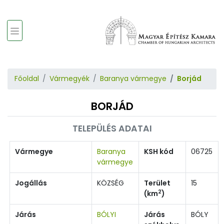
Főoldal
Vármegyék
Baranya vármegye
Borjád
BORJÁD
TELEPÜLÉS ADATAI
Vármegye
Baranya
KSH kód
06725
vármegye
Jogállás
KÖZSÉG
Terület
15
2
(km
)
Járás
BÓLYI
Járás
BÓLY