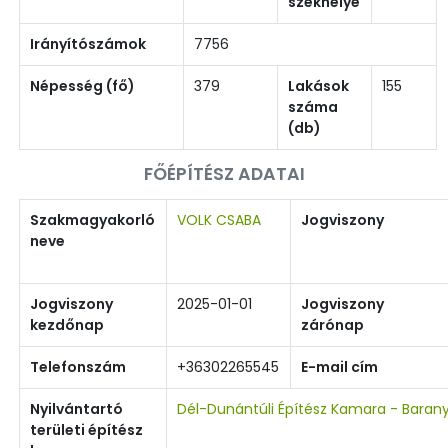
székhelye
Irányítószámok
7756
Népesség (fő)
379
Lakások
155
száma
(db)
FŐÉPÍTÉSZ ADATAI
Szakmagyakorló
VOLK CSABA
Jogviszony
neve
Jogviszony
2025-01-01
Jogviszony
kezdőnap
zárónap
Telefonszám
+36302265545
E-mail cím
Nyilvántartó
Dél-Dunántúli Építész Kamara - Baran
területi építész