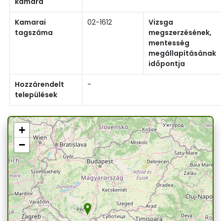
kamara
Kamarai
02-1612
Vizsga
tagszáma
megszerzésének,
mentesség
megállapításának
időpontja
Hozzárendelt
-
települések
+
−