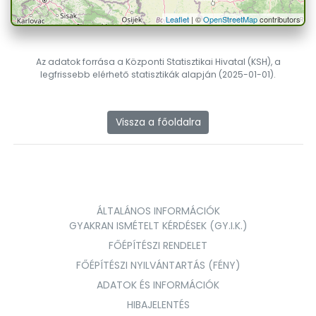
Leaflet
| ©
OpenStreetMap
contributors
Az adatok forrása a Központi Statisztikai Hivatal (KSH), a
legfrissebb elérhető statisztikák alapján (2025-01-01).
Vissza a főoldalra
ÁLTALÁNOS INFORMÁCIÓK
GYAKRAN ISMÉTELT KÉRDÉSEK (GY.I.K.)
FŐÉPÍTÉSZI RENDELET
FŐÉPÍTÉSZI NYILVÁNTARTÁS (FÉNY)
ADATOK ÉS INFORMÁCIÓK
HIBAJELENTÉS