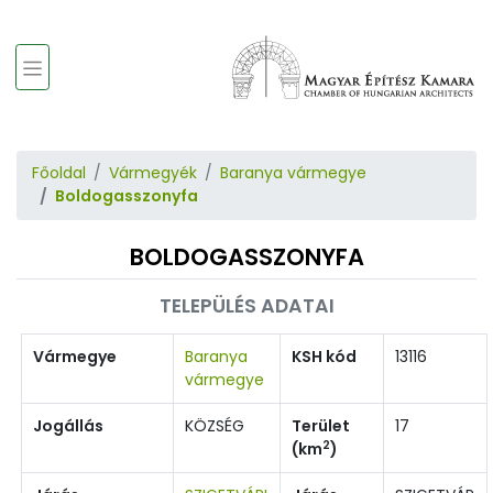
Főoldal
Vármegyék
Baranya vármegye
Boldogasszonyfa
BOLDOGASSZONYFA
TELEPÜLÉS ADATAI
Vármegye
Baranya
KSH kód
13116
vármegye
Jogállás
KÖZSÉG
Terület
17
2
(km
)