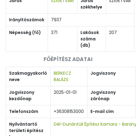
Járás
SZIGETVÁRI
Járás
SZIGETVÁR
székhelye
Irányítószámok
7937
Népesség (fő)
371
Lakások
207
száma
(db)
FŐÉPÍTÉSZ ADATAI
Szakmagyakorló
BERKECZ
Jogviszony
neve
BALÁZS
Jogviszony
2025-01-01
Jogviszony
kezdőnap
zárónap
Telefonszám
+36308153000
E-mail cím
Nyilvántartó
Dél-Dunántúli Építész Kamara - Baran
területi építész