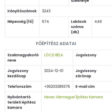
székhelye
Irányítószámok
3243
Népesség (fő)
674
Lakások
449
száma
(db)
FŐÉPÍTÉSZ ADATAI
Szakmagyakorló
LÓCZI BÉLA
Jogviszony
neve
Jogviszony
2024-12-01
Jogviszony
kezdőnap
zárónap
Telefonszám
+36203289376
E-mail cím
Nyilvántartó
Heves Vármegyei Építész Kamara
területi építész
kamara