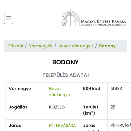
Főoldal
Vármegyék
Heves vármegye
Bodony
BODONY
TELEPÜLÉS ADATAI
Vármegye
Heves
KSH kód
14933
vármegye
Jogállás
KÖZSÉG
Terület
28
2
(km
)
Járás
PÉTERVÁSÁRAI
Járás
PÉTERVÁS