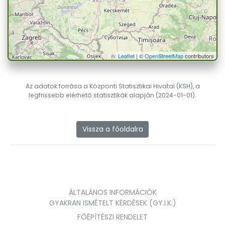
Leaflet
| ©
OpenStreetMap
contributors
Az adatok forrása a Központi Statisztikai Hivatal (KSH), a
legfrissebb elérhető statisztikák alapján (2024-01-01).
Vissza a főoldalra
ÁLTALÁNOS INFORMÁCIÓK
GYAKRAN ISMÉTELT KÉRDÉSEK (GY.I.K.)
FŐÉPÍTÉSZI RENDELET