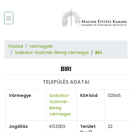
Főoldal
Vármegyék
Szabolcs-Szatmár-Bereg vármegye
Biri
BIRI
TELEPÜLÉS ADATAI
Vármegye
Szabolcs-
KSH kód
02945
Szatmár-
Bereg
vármegye
Jogállás
KÖZSÉG
Terület
22
2