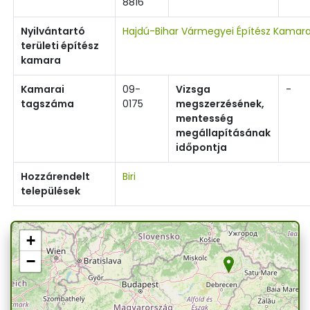
8816
Nyilvántartó
Hajdú-Bihar Vármegyei Építész Kamar
területi építész
kamara
Kamarai
09-
Vizsga
-
tagszáma
0175
megszerzésének,
mentesség
megállapításának
időpontja
Hozzárendelt
Biri
települések
+
−