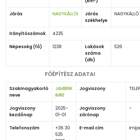
(km
)
Járás
NAGYKÁLLÓI
Járás
NAGYKÁLLÓ
székhelye
Irányítószámok
4235
Népesség (fő)
1238
Lakások
526
száma
(db)
FŐÉPÍTÉSZ ADATAI
Szakmagyakorló
JAMBRIK
Jogviszony
TELE
neve
IMRE
Jogviszony
2025-
Jogviszony
-
kezdőnap
01-01
zárónap
Telefonszám
+36 30
E-mail cím
imij
525