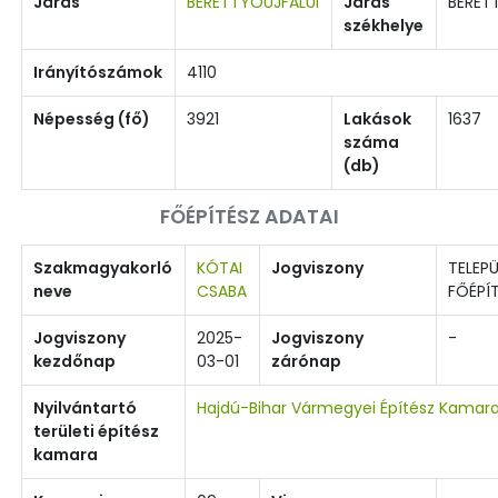
Járás
BERETTYÓÚJFALUI
Járás
BERET
székhelye
Irányítószámok
4110
Népesség (fő)
3921
Lakások
1637
száma
(db)
FŐÉPÍTÉSZ ADATAI
Szakmagyakorló
KÓTAI
Jogviszony
TELEPÜ
neve
CSABA
FŐÉPÍ
Jogviszony
2025-
Jogviszony
-
kezdőnap
03-01
zárónap
Nyilvántartó
Hajdú-Bihar Vármegyei Építész Kamar
területi építész
kamara