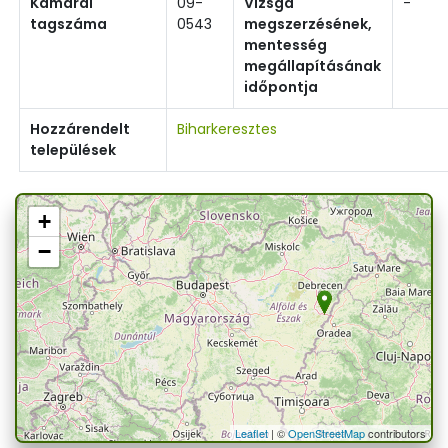
Kamarai
09-
Vizsga
-
tagszáma
0543
megszerzésének,
mentesség
megállapításának
időpontja
Hozzárendelt
Biharkeresztes
települések
+
−
Leaflet
| ©
OpenStreetMap
contributors