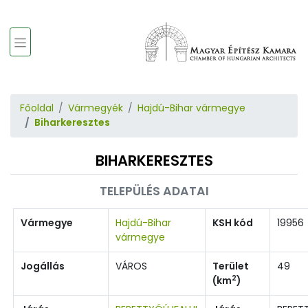
Főoldal
Vármegyék
Hajdú-Bihar vármegye
Biharkeresztes
BIHARKERESZTES
TELEPÜLÉS ADATAI
Vármegye
Hajdú-Bihar
KSH kód
19956
vármegye
Jogállás
VÁROS
Terület
49
2
(km
)