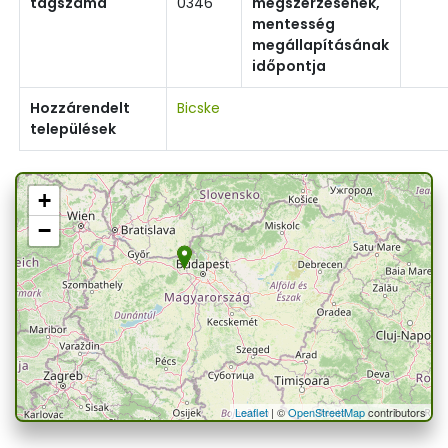
tagszáma
0346
megszerzésének,
mentesség
megállapításának
időpontja
Hozzárendelt
Bicske
települések
+
−
Leaflet
| ©
OpenStreetMap
contributors