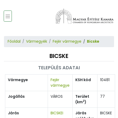
Főoldal
Vármegyék
Fejér vármegye
Bicske
BICSKE
TELEPÜLÉS ADATAI
Vármegye
Fejér
KSH kód
10481
vármegye
Jogállás
VÁROS
Terület
77
2
(km
)
Járás
BICSKEI
Járás
BICSKE