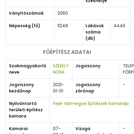
székhelye
Irányítószámok
2060
Népesség (fő)
11248
Lakások
4446
száma
(db)
FŐÉPÍTÉSZ ADATAI
Szakmagyakorló
SZÉKELY
Jogviszony
TELEP
neve
NÓRA
FŐÉP
Jogviszony
2021-
Jogviszony
-
kezdőnap
01-01
zárónap
Nyilvántartó
Fejér Vármegyei Építészek Kamarája
területi építész
kamara
Kamarai
07-
Vizsga
-