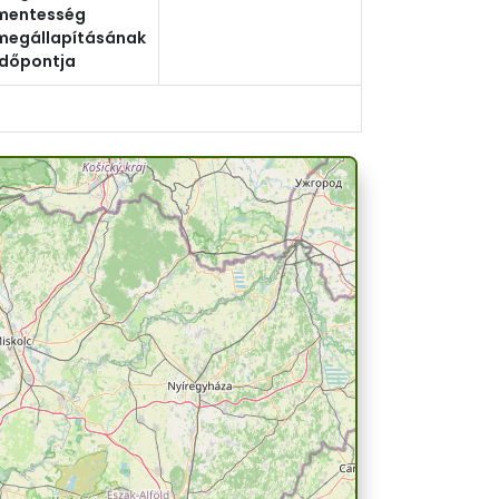
mentesség
megállapításának
időpontja