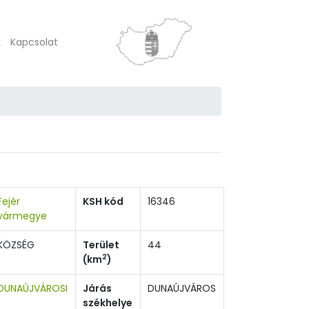
k
Kapcsolat
Fejér
KSH kód
16346
vármegye
KÖZSÉG
Terület
44
2
(km
)
DUNAÚJVÁROSI
Járás
DUNAÚJVÁROS
székhelye