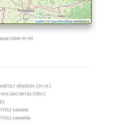
Leaflet
| ©
OpenStreetMap
contributors
lapján (2025-01-01).
MÉTELT KÉRDÉSEK (GY.I.K.)
I NYILVÁNTARTÁS (FÉNY)
TÉS
PÍTÉSZ KAMARA
ÉPÍTÉSZ KAMARÁK