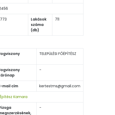
2456
1773
Lakások
711
száma
(db)
Jogviszony
TELEPÜLÉSI FŐÉPÍTÉSZ
Jogviszony
-
zárónap
E-mail cím
kertestms@gmail.com
Építész Kamara
Vizsga
-
megszerzésének,