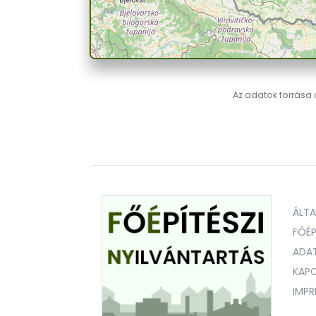
Az adatok forrása a
ÁLT
FŐÉP
ADA
KAPC
IMP