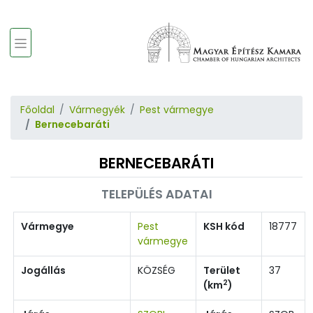
Főoldal
Vármegyék
Pest vármegye
Bernecebaráti
BERNECEBARÁTI
TELEPÜLÉS ADATAI
Vármegye
Pest
KSH kód
18777
vármegye
Jogállás
KÖZSÉG
Terület
37
2
(km
)