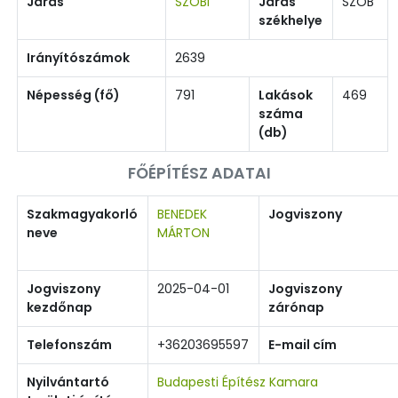
Járás
SZOBI
Járás
SZOB
székhelye
Irányítószámok
2639
Népesség (fő)
791
Lakások
469
száma
(db)
FŐÉPÍTÉSZ ADATAI
Szakmagyakorló
BENEDEK
Jogviszony
neve
MÁRTON
Jogviszony
2025-04-01
Jogviszony
kezdőnap
zárónap
Telefonszám
+36203695597
E-mail cím
Nyilvántartó
Budapesti Építész Kamara