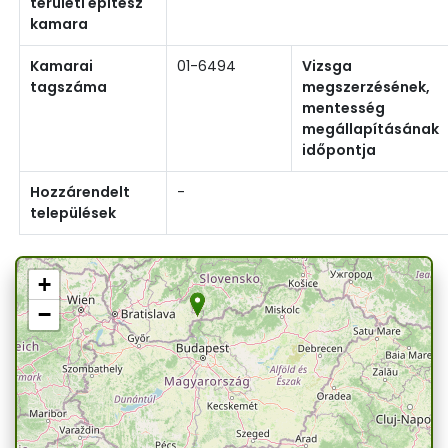
területi építész
kamara
Kamarai
01-6494
Vizsga
tagszáma
megszerzésének,
mentesség
megállapításának
időpontja
Hozzárendelt
-
települések
+
−