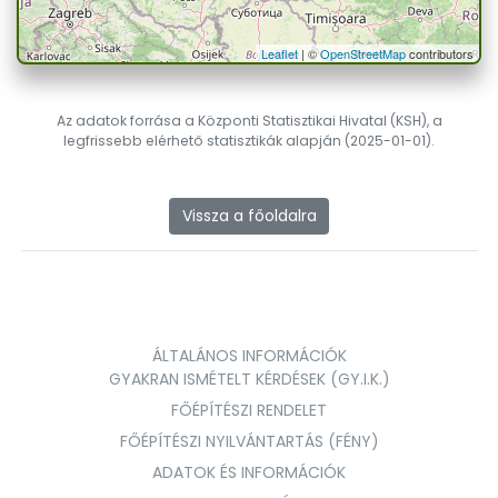
Leaflet
| ©
OpenStreetMap
contributors
Az adatok forrása a Központi Statisztikai Hivatal (KSH), a
legfrissebb elérhető statisztikák alapján (2025-01-01).
Vissza a főoldalra
ÁLTALÁNOS INFORMÁCIÓK
GYAKRAN ISMÉTELT KÉRDÉSEK (GY.I.K.)
FŐÉPÍTÉSZI RENDELET
FŐÉPÍTÉSZI NYILVÁNTARTÁS (FÉNY)
ADATOK ÉS INFORMÁCIÓK