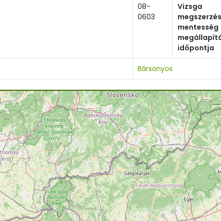
08-
Vizsga
0603
megszerzés
mentesség
megállapít
időpontja
Bársonyos