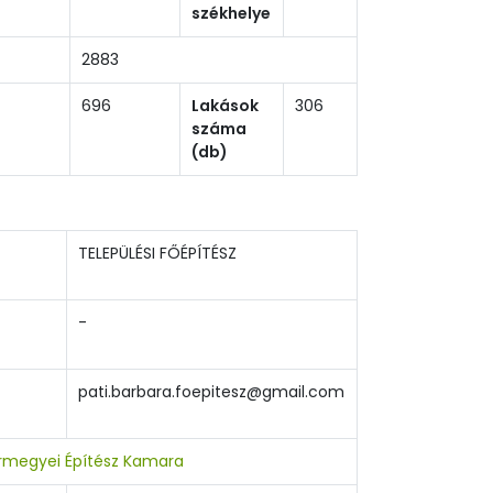
székhelye
2883
696
Lakások
306
száma
(db)
TELEPÜLÉSI FŐÉPÍTÉSZ
-
pati.barbara.foepitesz@gmail.com
megyei Építész Kamara