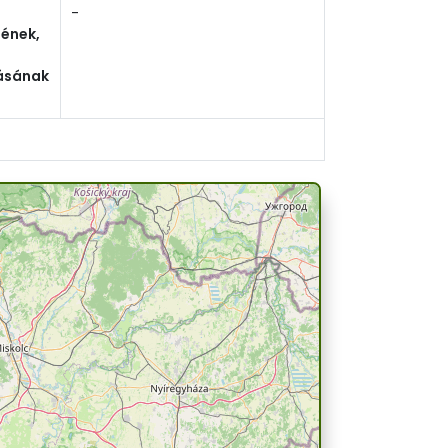
-
ének,
ásának