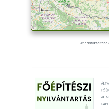
Az adatok forrása a
ÁLT
FŐÉP
ADA
KAPC