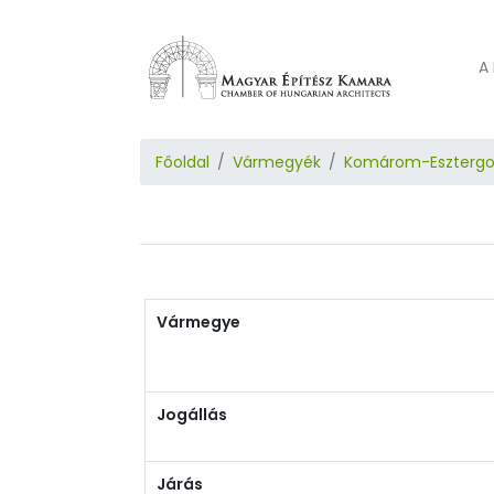
A 
Főoldal
Vármegyék
Komárom-Eszterg
Vármegye
Jogállás
Járás