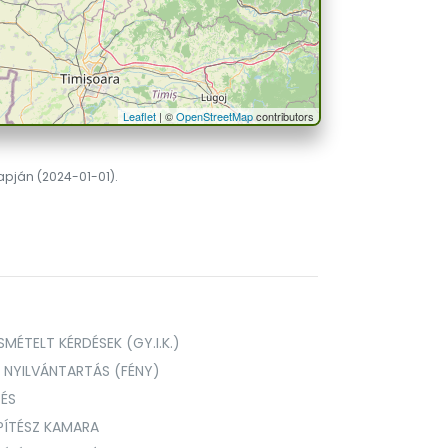
Leaflet
| ©
OpenStreetMap
contributors
lapján (2024-01-01).
MÉTELT KÉRDÉSEK (GY.I.K.)
I NYILVÁNTARTÁS (FÉNY)
TÉS
PÍTÉSZ KAMARA