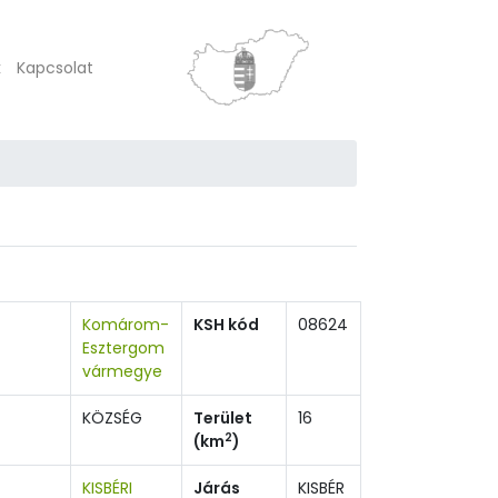
k
Kapcsolat
Komárom-
KSH kód
08624
Esztergom
vármegye
KÖZSÉG
Terület
16
2
(km
)
KISBÉRI
Járás
KISBÉR