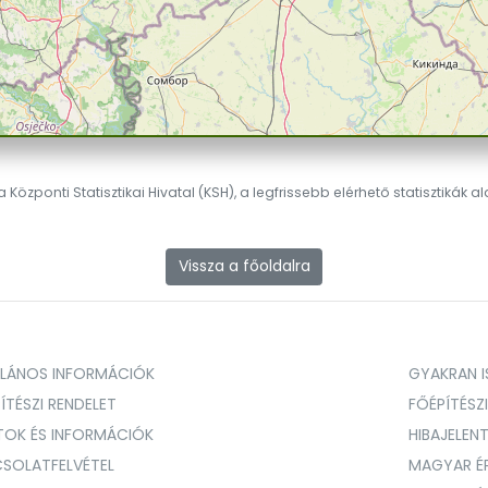
 Központi Statisztikai Hivatal (KSH), a legfrissebb elérhető statisztikák a
Vissza a főoldalra
ALÁNOS INFORMÁCIÓK
GYAKRAN IS
ÍTÉSZI RENDELET
FŐÉPÍTÉSZ
TOK ÉS INFORMÁCIÓK
HIBAJELEN
SOLATFELVÉTEL
MAGYAR É