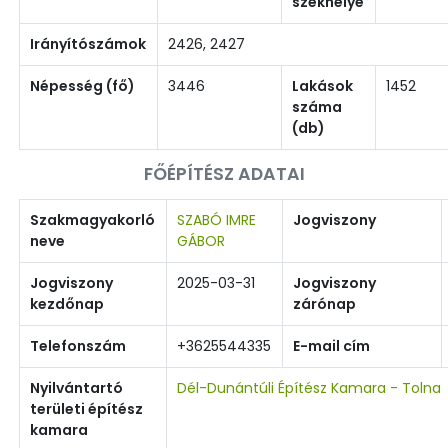
székhelye
Irányítószámok
2426, 2427
Népesség (fő)
3446
Lakások
1452
száma
(db)
FŐÉPÍTÉSZ ADATAI
Szakmagyakorló
SZABÓ IMRE
Jogviszony
neve
GÁBOR
Jogviszony
2025-03-31
Jogviszony
kezdőnap
zárónap
Telefonszám
+3625544335
E-mail cím
Nyilvántartó
Dél-Dunántúli Építész Kamara - Tolna
területi építész
kamara