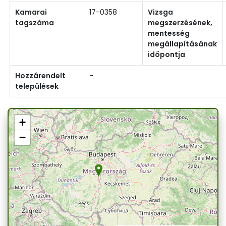
Kamarai
17-0358
Vizsga
tagszáma
megszerzésének,
mentesség
megállapításának
időpontja
Hozzárendelt
-
települések
+
−