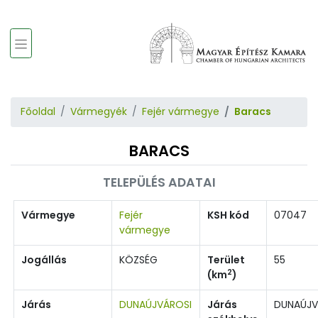
Főoldal
Vármegyék
Fejér vármegye
Baracs
BARACS
TELEPÜLÉS ADATAI
Vármegye
Fejér
KSH kód
07047
vármegye
Jogállás
KÖZSÉG
Terület
55
2
(km
)
Járás
DUNAÚJVÁROSI
Járás
DUNAÚJ