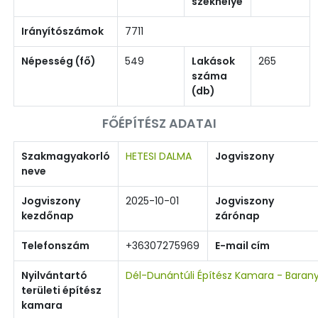
székhelye
Irányítószámok
7711
Népesség (fő)
549
Lakások
265
száma
(db)
FŐÉPÍTÉSZ ADATAI
Szakmagyakorló
HETESI DALMA
Jogviszony
neve
Jogviszony
2025-10-01
Jogviszony
kezdőnap
zárónap
Telefonszám
+36307275969
E-mail cím
Nyilvántartó
Dél-Dunántúli Építész Kamara - Baran
területi építész
kamara