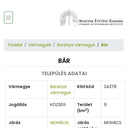
Főoldal
Vármegyék
Baranya vármegye
Bár
BÁR
TELEPÜLÉS ADATAI
Vármegye
Baranya
KSH kód
24378
vármegye
Jogállás
KÖZSÉG
Terület
9
2
(km
)
Járás
MOHÁCSI
Járás
MOHÁCS