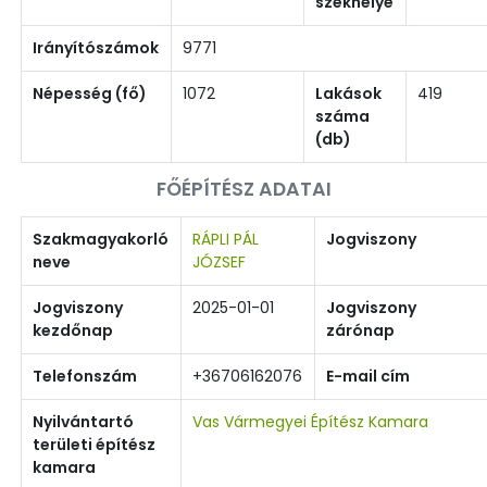
székhelye
Irányítószámok
9771
Népesség (fő)
1072
Lakások
419
száma
(db)
FŐÉPÍTÉSZ ADATAI
Szakmagyakorló
RÁPLI PÁL
Jogviszony
neve
JÓZSEF
Jogviszony
2025-01-01
Jogviszony
kezdőnap
zárónap
Telefonszám
+36706162076
E-mail cím
Nyilvántartó
Vas Vármegyei Építész Kamara
területi építész
kamara