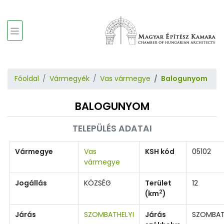
Főoldal
Vármegyék
Vas vármegye
Balogunyom
BALOGUNYOM
TELEPÜLÉS ADATAI
Vármegye
Vas
KSH kód
05102
vármegye
Jogállás
KÖZSÉG
Terület
12
2
(km
)
Járás
SZOMBATHELYI
Járás
SZOMBAT