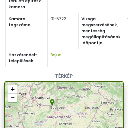
területi építész
kamara
Kamarai
01-5722
Vizsga
tagszáma
megszerzésének,
mentesség
megállapításának
időpontja
Hozzárendelt
Bajna
települések
TÉRKÉP
+
−