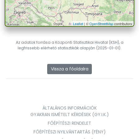
Leaflet
| ©
OpenStreetMap
contributors
Az adatok forrása a Központi Statisztikai Hivatal (KSH), a
legfrissebb elérhető statisztikák alapján (2025-01-01).
Vissza a főoldalra
ÁLTALÁNOS INFORMÁCIÓK
GYAKRAN ISMÉTELT KÉRDÉSEK (GY.I.K.)
FŐÉPÍTÉSZI RENDELET
FŐÉPÍTÉSZI NYILVÁNTARTÁS (FÉNY)