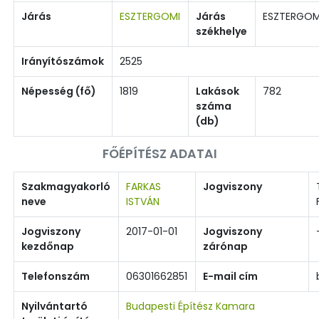
Járás
ESZTERGOMI
Járás
ESZTERGO
székhelye
Irányítószámok
2525
Népesség (fő)
1819
Lakások
782
száma
(db)
FŐÉPÍTÉSZ ADATAI
Szakmagyakorló
FARKAS
Jogviszony
neve
ISTVÁN
Jogviszony
2017-01-01
Jogviszony
kezdőnap
zárónap
Telefonszám
06301662851
E-mail cím
Nyilvántartó
Budapesti Építész Kamara