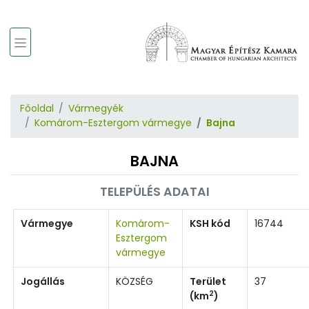
Főoldal
Vármegyék
Komárom-Esztergom vármegye
Bajna
BAJNA
TELEPÜLÉS ADATAI
Vármegye
Komárom-
KSH kód
16744
Esztergom
vármegye
Jogállás
KÖZSÉG
Terület
37
2
(km
)