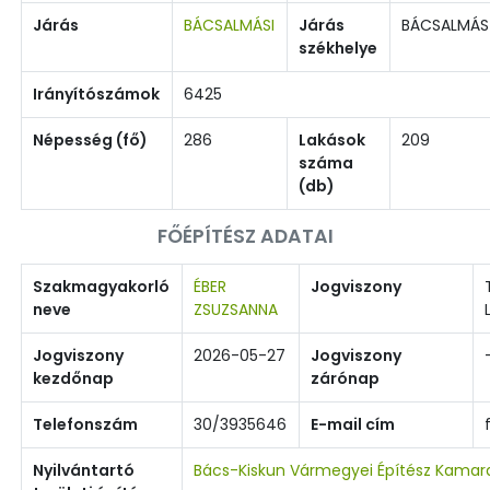
Járás
BÁCSALMÁSI
Járás
BÁCSALMÁS
székhelye
Irányítószámok
6425
Népesség (fő)
286
Lakások
209
száma
(db)
FŐÉPÍTÉSZ ADATAI
Szakmagyakorló
ÉBER
Jogviszony
neve
ZSUZSANNA
Jogviszony
2026-05-27
Jogviszony
kezdőnap
zárónap
Telefonszám
30/3935646
E-mail cím
Nyilvántartó
Bács-Kiskun Vármegyei Építész Kamar