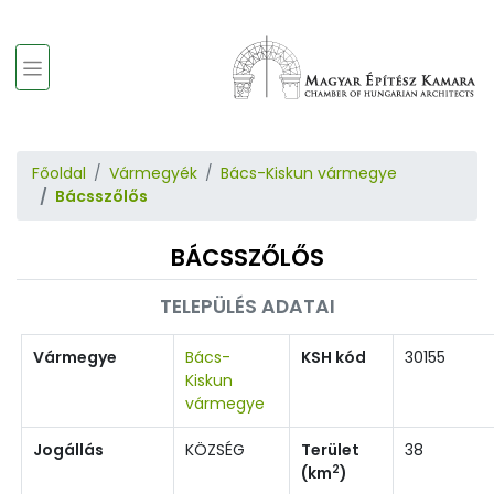
Főoldal
Vármegyék
Bács-Kiskun vármegye
Bácsszőlős
BÁCSSZŐLŐS
TELEPÜLÉS ADATAI
Vármegye
Bács-
KSH kód
30155
Kiskun
vármegye
Jogállás
KÖZSÉG
Terület
38
2
(km
)