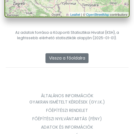
Leaflet
| ©
OpenStreetMap
contributors
Az adatok forrása a Központi Statisztikai Hivatal (KSH), a
legfrissebb elérhető statisztikák alapján (2025-01-01).
Vissza a főoldalra
ÁLTALÁNOS INFORMÁCIÓK
GYAKRAN ISMÉTELT KÉRDÉSEK (GY.I.K.)
FŐÉPÍTÉSZI RENDELET
FŐÉPÍTÉSZI NYILVÁNTARTÁS (FÉNY)
ADATOK ÉS INFORMÁCIÓK