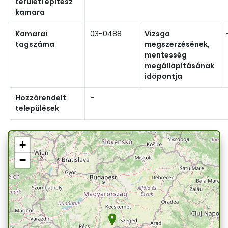
területi építész
kamara
Kamarai
03-0488
Vizsga
tagszáma
megszerzésének,
mentesség
megállapításának
időpontja
Hozzárendelt
-
települések
+
−