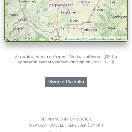
Leaflet
| ©
OpenStreetMap
contributors
Az adatok forrása a Központi Statisztikai Hivatal (KSH), a
legfrissebb elérhető statisztikák alapján (2025-01-01).
Vissza a főoldalra
ÁLTALÁNOS INFORMÁCIÓK
GYAKRAN ISMÉTELT KÉRDÉSEK (GY.I.K.)