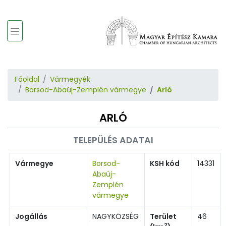
Főoldal
Vármegyék
Borsod-Abaúj-Zemplén vármegye
Arló
ARLÓ
TELEPÜLÉS ADATAI
Vármegye
Borsod-
KSH kód
14331
Abaúj-
Zemplén
vármegye
Jogállás
NAGYKÖZSÉG
Terület
46
2