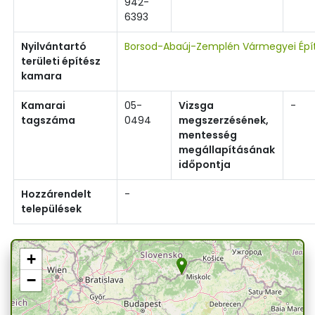
942-
6393
Nyilvántartó
Borsod-Abaúj-Zemplén Vármegyei Épí
területi építész
kamara
Kamarai
05-
Vizsga
-
tagszáma
0494
megszerzésének,
mentesség
megállapításának
időpontja
Hozzárendelt
-
települések
+
−