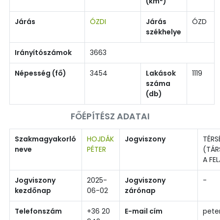
(km
)
Járás
ÓZDI
Járás
ÓZD
székhelye
Irányítószámok
3663
Népesség (fő)
3454
Lakások
1119
száma
(db)
FŐÉPÍTÉSZ ADATAI
Szakmagyakorló
HOJDÁK
Jogviszony
TÉRS
neve
PÉTER
(TÁR
A FE
Jogviszony
2025-
Jogviszony
-
kezdőnap
06-02
zárónap
Telefonszám
+36 20
E-mail cím
pete