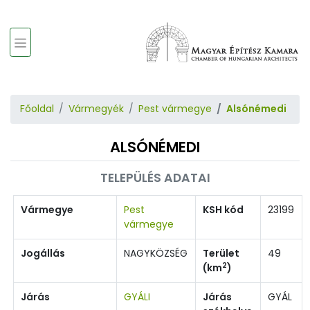
Főoldal
Vármegyék
Pest vármegye
Alsónémedi
ALSÓNÉMEDI
TELEPÜLÉS ADATAI
Vármegye
Pest
KSH kód
23199
vármegye
Jogállás
NAGYKÖZSÉG
Terület
49
2
(km
)
Járás
GYÁLI
Járás
GYÁL