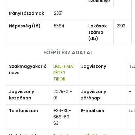
székhelye
Irányítószámok
2351
Népesség (fő)
5584
Lakások
2193
száma
(db)
FŐÉPÍTÉSZ ADATAI
Szakmagyakorló
LIGETFALVI
Jogviszony
TE
neve
PÉTER
TIBOR
Jogviszony
2025-01-
Jogviszony
-
kezdőnap
01
zárónap
Telefonszám
+36-30-
E-mail cím
fo
668-69-
63