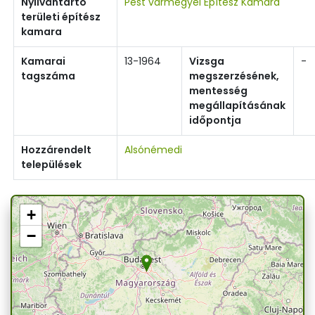
Nyilvántartó
Pest vármegyei Építész Kamara
területi építész
kamara
Kamarai
13-1964
Vizsga
-
tagszáma
megszerzésének,
mentesség
megállapításának
időpontja
Hozzárendelt
Alsónémedi
települések
+
−