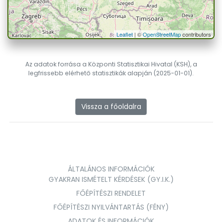
Leaflet
| ©
OpenStreetMap
contributors
Az adatok forrása a Központi Statisztikai Hivatal (KSH), a
legfrissebb elérhető statisztikák alapján (2025-01-01).
Vissza a főoldalra
ÁLTALÁNOS INFORMÁCIÓK
GYAKRAN ISMÉTELT KÉRDÉSEK (GY.I.K.)
FŐÉPÍTÉSZI RENDELET
FŐÉPÍTÉSZI NYILVÁNTARTÁS (FÉNY)
ADATOK ÉS INFORMÁCIÓK