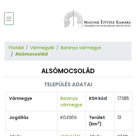
Főoldal
Vármegyék
Baranya vármegye
Alsómocsolád
ALSÓMOCSOLÁD
TELEPÜLÉS ADATAI
Vármegye
Baranya
KSH kód
17385
vármegye
Jogállás
KÖZSÉG
Terület
13
2
(km
)