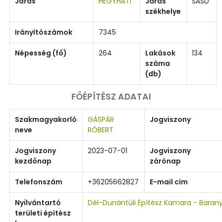
Járás
HEGYHÁTI
Járás
SÁSD
székhelye
Irányítószámok
7345
Népesség (fő)
264
Lakások
134
száma
(db)
FŐÉPÍTÉSZ ADATAI
Szakmagyakorló
GÁSPÁR
Jogviszony
neve
RÓBERT
Jogviszony
2023-07-01
Jogviszony
kezdőnap
zárónap
Telefonszám
+36205662827
E-mail cím
Nyilvántartó
Dél-Dunántúli Építész Kamara - Baran
területi építész