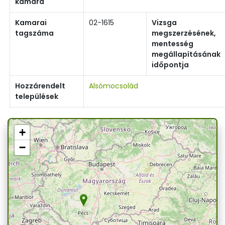
kamara
Kamarai
02-1615
Vizsga
tagszáma
megszerzésének,
mentesség
megállapításának
időpontja
Hozzárendelt
Alsómocsolád
települések
+
−