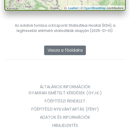
Leaflet
| ©
OpenStreetMap
contributors
Az adatok forrása a Központi Statisztikai Hivatal (KSH), a
legfrissebb elérhető statisztikák alapján (2025-01-01).
Vissza a főoldalra
ÁLTALÁNOS INFORMÁCIÓK
GYAKRAN ISMÉTELT KÉRDÉSEK (GY.I.K.)
FŐÉPÍTÉSZI RENDELET
FŐÉPÍTÉSZI NYILVÁNTARTÁS (FÉNY)
ADATOK ÉS INFORMÁCIÓK
HIBAJELENTÉS