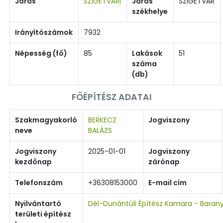
Járás
SZIGETVÁRI
Járás
SZIGETVÁR
székhelye
Irányítószámok
7932
Népesség (fő)
85
Lakások
51
száma
(db)
FŐÉPÍTÉSZ ADATAI
Szakmagyakorló
BERKECZ
Jogviszony
neve
BALÁZS
Jogviszony
2025-01-01
Jogviszony
kezdőnap
zárónap
Telefonszám
+36308153000
E-mail cím
Nyilvántartó
Dél-Dunántúli Építész Kamara - Baran
területi építész