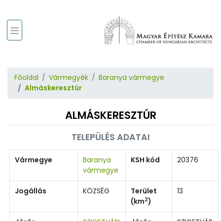
Főoldal
Vármegyék
Baranya vármegye
Almáskeresztúr
ALMÁSKERESZTÚR
TELEPÜLÉS ADATAI
Vármegye
Baranya
KSH kód
20376
vármegye
Jogállás
KÖZSÉG
Terület
13
2
(km
)