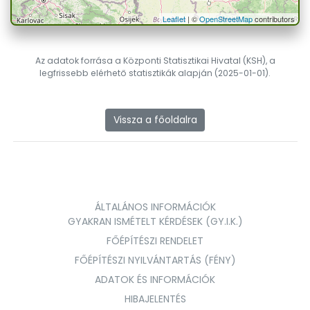
Leaflet
| ©
OpenStreetMap
contributors
Az adatok forrása a Központi Statisztikai Hivatal (KSH), a
legfrissebb elérhető statisztikák alapján (2025-01-01).
Vissza a főoldalra
ÁLTALÁNOS INFORMÁCIÓK
GYAKRAN ISMÉTELT KÉRDÉSEK (GY.I.K.)
FŐÉPÍTÉSZI RENDELET
FŐÉPÍTÉSZI NYILVÁNTARTÁS (FÉNY)
ADATOK ÉS INFORMÁCIÓK
HIBAJELENTÉS