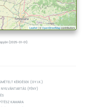
Leaflet
| ©
OpenStreetMap
contributors
lapján (2025-01-01).
MÉTELT KÉRDÉSEK (GY.I.K.)
I NYILVÁNTARTÁS (FÉNY)
TÉS
PÍTÉSZ KAMARA