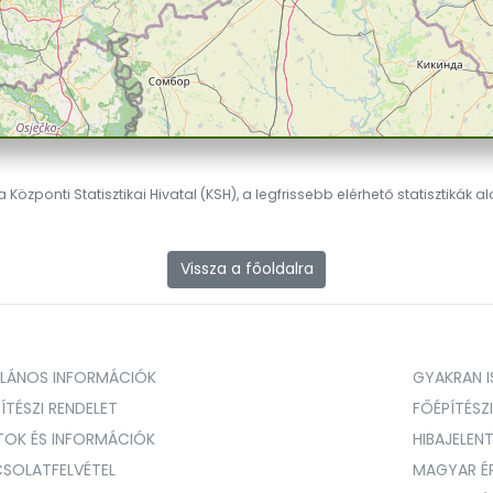
 Központi Statisztikai Hivatal (KSH), a legfrissebb elérhető statisztikák a
Vissza a főoldalra
ALÁNOS INFORMÁCIÓK
GYAKRAN IS
ÍTÉSZI RENDELET
FŐÉPÍTÉSZ
TOK ÉS INFORMÁCIÓK
HIBAJELEN
SOLATFELVÉTEL
MAGYAR É