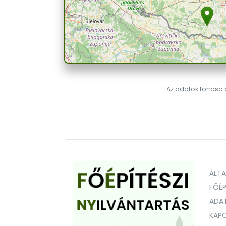
Az adatok forrása a
ÁLT
FŐÉP
ADA
KAPC