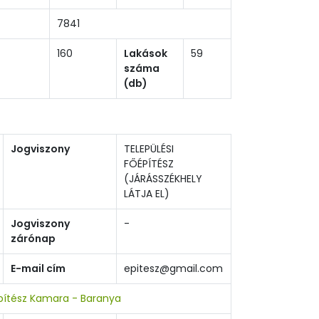
7841
160
Lakások
59
száma
(db)
Jogviszony
TELEPÜLÉSI
FŐÉPÍTÉSZ
(JÁRÁSSZÉKHELY
LÁTJA EL)
Jogviszony
-
zárónap
E-mail cím
epitesz@gmail.com
pítész Kamara - Baranya