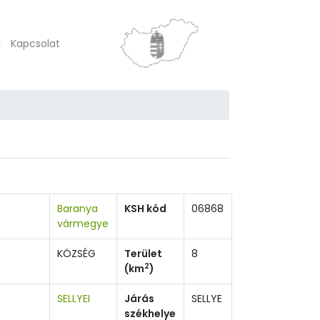
k
Kapcsolat
Baranya
KSH kód
06868
vármegye
KÖZSÉG
Terület
8
2
(km
)
SELLYEI
Járás
SELLYE
székhelye