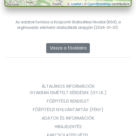
Leaflet
| ©
OpenStreetMap
contributors
Az adatok forrása a Központi Statisztikai Hivatal (KSH), a
legfrissebb elérhető statisztikák alapján (2024-01-01).
Vissza a főoldalra
ÁLTALÁNOS INFORMÁCIÓK
GYAKRAN ISMÉTELT KÉRDÉSEK (GY.I.K.)
FŐÉPÍTÉSZI RENDELET
FŐÉPÍTÉSZI NYILVÁNTARTÁS (FÉNY)
ADATOK ÉS INFORMÁCIÓK
HIBAJELENTÉS
KAPCSOLATFELVÉTEL