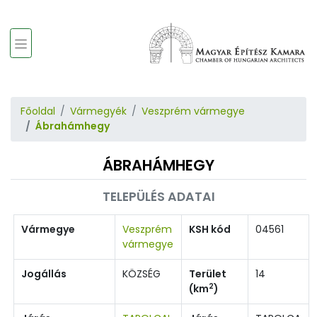
Főoldal
Vármegyék
Veszprém vármegye
Ábrahámhegy
ÁBRAHÁMHEGY
TELEPÜLÉS ADATAI
Vármegye
Veszprém
KSH kód
04561
vármegye
Jogállás
KÖZSÉG
Terület
14
2
(km
)